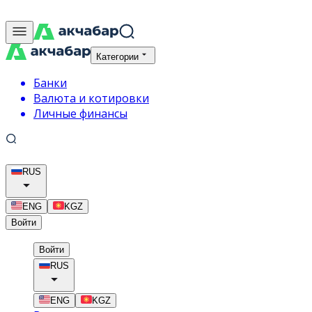
Категории
Банки
Валюта и котировки
Личные финансы
RUS
ENG
KGZ
Войти
Войти
RUS
ENG
KGZ