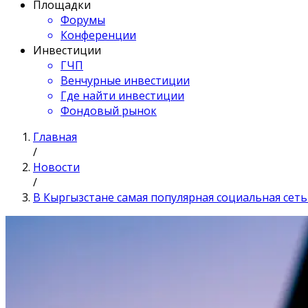
Площадки
Форумы
Конференции
Инвестиции
ГЧП
Венчурные инвестиции
Где найти инвестиции
Фондовый рынок
Главная
/
Новости
/
В Кыргызстане самая популярная социальная сеть 