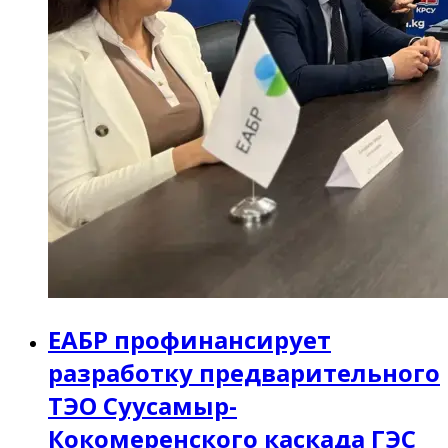
ЕАБР профинансирует
разработку предварительного
ТЭО Суусамыр-
Кокомеренского каскада ГЭС