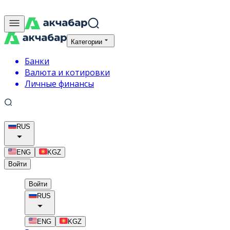
Категории
Банки
Валюта и котировки
Личные финансы
RUS
ENG
KGZ
Войти
Войти
RUS
ENG
KGZ