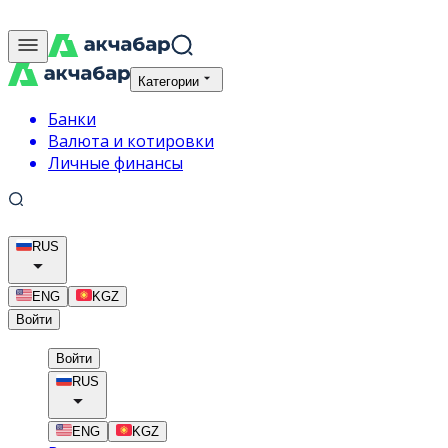
Категории
Банки
Валюта и котировки
Личные финансы
RUS
ENG
KGZ
Войти
Войти
RUS
ENG
KGZ