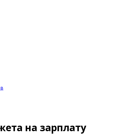
ов
жета на зарплату