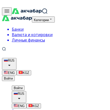
Категории
Банки
Валюта и котировки
Личные финансы
RUS
ENG
KGZ
Войти
Войти
RUS
ENG
KGZ