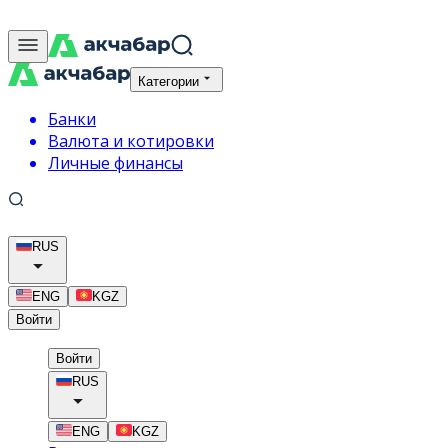
Категории
Банки
Валюта и котировки
Личные финансы
RUS
ENG
KGZ
Войти
Войти
RUS
ENG
KGZ