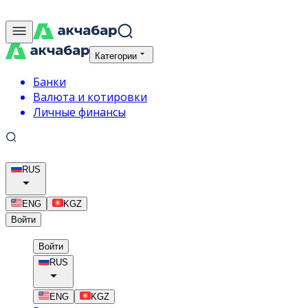
Категории
Банки
Валюта и котировки
Личные финансы
RUS
ENG
KGZ
Войти
Войти
RUS
ENG
KGZ