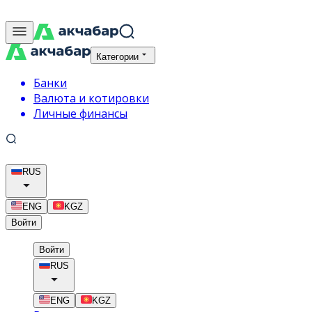
Категории
Банки
Валюта и котировки
Личные финансы
RUS
ENG
KGZ
Войти
Войти
RUS
ENG
KGZ