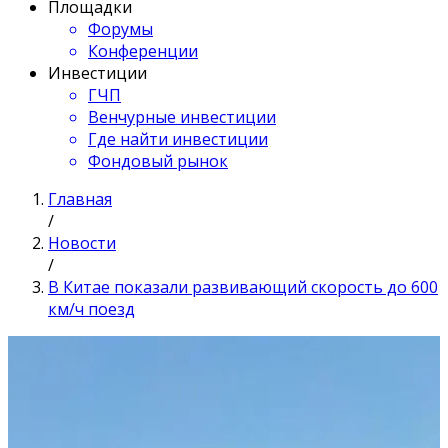
Площадки
Форумы
Конференции
Инвестиции
ГЧП
Венчурные инвестиции
Где найти инвестиции
Фондовый рынок
Главная
/
Новости
/
В Китае показали развивающий скорость до 600
км/ч поезд