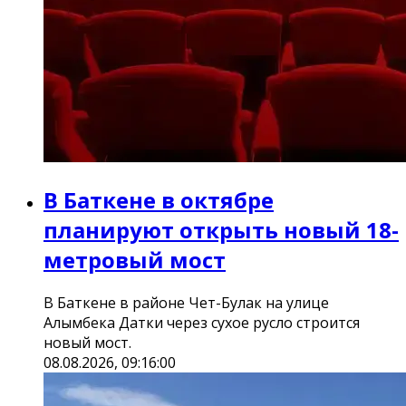
В Баткене в октябре
планируют открыть новый 18-
метровый мост
В Баткене в районе Чет-Булак на улице
Алымбека Датки через сухое русло строится
новый мост.
08.08.2026, 09:16:00