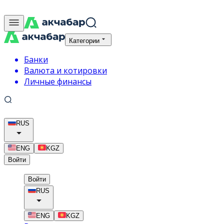
Категории
Банки
Валюта и котировки
Личные финансы
RUS
ENG
KGZ
Войти
Войти
RUS
ENG
KGZ