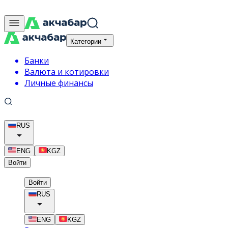
Категории
Банки
Валюта и котировки
Личные финансы
RUS
ENG
KGZ
Войти
Войти
RUS
ENG
KGZ