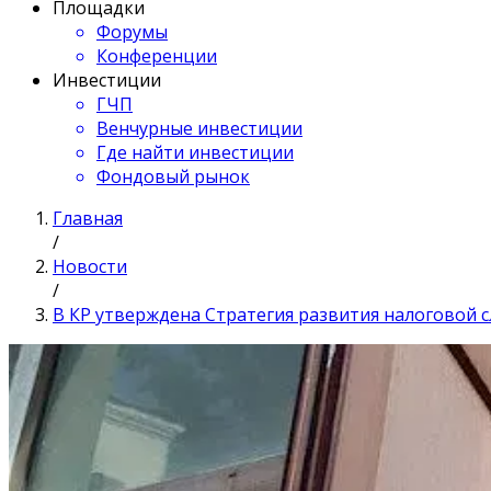
Площадки
Форумы
Конференции
Инвестиции
ГЧП
Венчурные инвестиции
Где найти инвестиции
Фондовый рынок
Главная
/
Новости
/
В КР утверждена Стратегия развития налоговой с