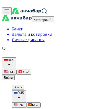
Категории
Банки
Валюта и котировки
Личные финансы
RUS
ENG
KGZ
Войти
Войти
RUS
ENG
KGZ