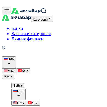
Категории
Банки
Валюта и котировки
Личные финансы
RUS
ENG
KGZ
Войти
Войти
RUS
ENG
KGZ