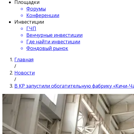
Площадки
Форумы
Конференции
Инвестиции
ГЧП
Венчурные инвестиции
Где найти инвестиции
Фондовый рынок
Главная
/
Новости
/
В КР запустили обогатительную фабрику «Кичи-Ч