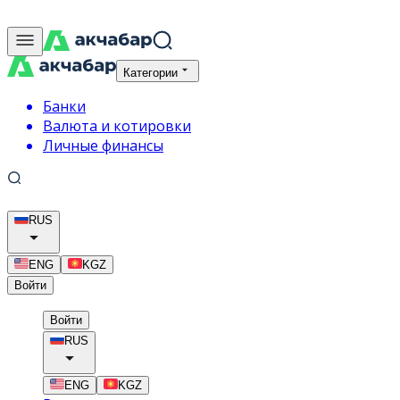
Категории
Банки
Валюта и котировки
Личные финансы
RUS
ENG
KGZ
Войти
Войти
RUS
ENG
KGZ