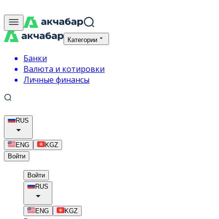
Категории
Банки
Валюта и котировки
Личные финансы
RUS
ENG
KGZ
Войти
Войти
RUS
ENG
KGZ