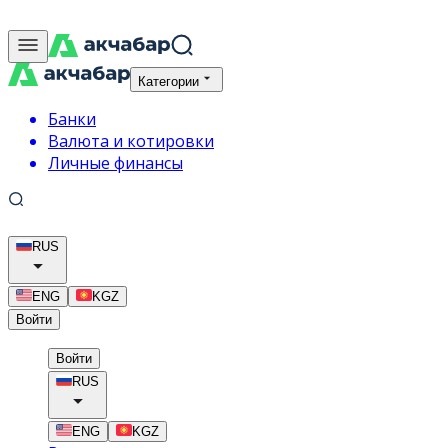
Категории
Банки
Валюта и котировки
Личные финансы
RUS
ENG
KGZ
Войти
Войти
RUS
ENG
KGZ