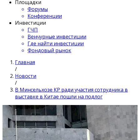
Площадки
Форумы
Конференции
Инвестиции
ГЧП
Венчурные инвестиции
Где найти инвестиции
Фондовый рынок
Главная
/
Новости
/
В Минсельхозе КР ради участия сотрудника в
выставке в Китае пошли на подлог