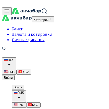
Категории
Банки
Валюта и котировки
Личные финансы
RUS
ENG
KGZ
Войти
Войти
RUS
ENG
KGZ