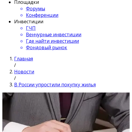
Площадки
Форумы
Конференции
Инвестиции
ГЧП
Венчурные инвестиции
Где найти инвестиции
Фондовый рынок
Главная
/
Новости
/
В России упростили покупку жилья