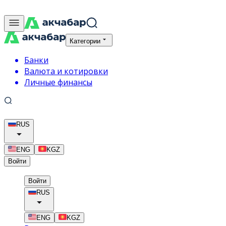
Категории
Банки
Валюта и котировки
Личные финансы
RUS
ENG
KGZ
Войти
Войти
RUS
ENG
KGZ