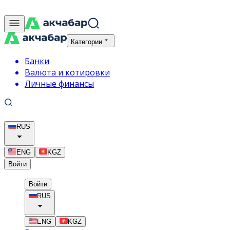
Категории
Банки
Валюта и котировки
Личные финансы
RUS
ENG
KGZ
Войти
Войти
RUS
ENG
KGZ