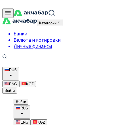
Категории
Банки
Валюта и котировки
Личные финансы
RUS
ENG
KGZ
Войти
Войти
RUS
ENG
KGZ