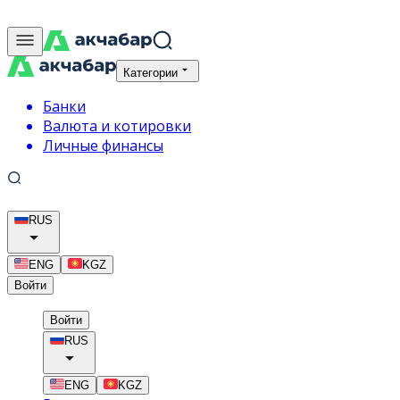
Категории
Банки
Валюта и котировки
Личные финансы
RUS
ENG
KGZ
Войти
Войти
RUS
ENG
KGZ