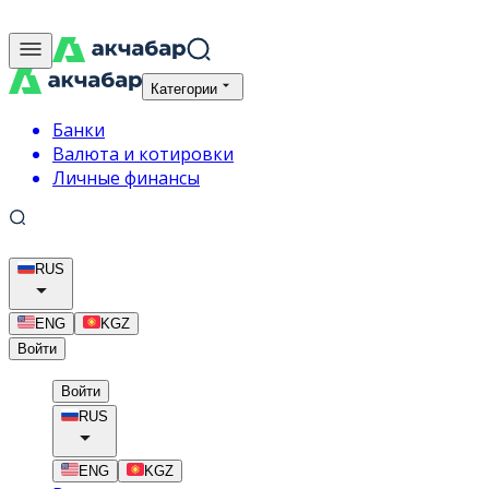
Категории
Банки
Валюта и котировки
Личные финансы
RUS
ENG
KGZ
Войти
Войти
RUS
ENG
KGZ