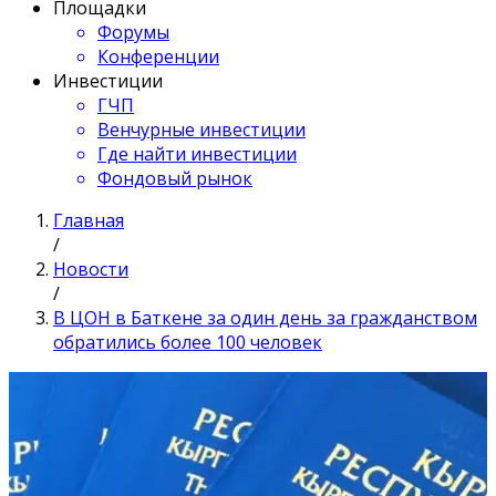
Площадки
Форумы
Конференции
Инвестиции
ГЧП
Венчурные инвестиции
Где найти инвестиции
Фондовый рынок
Главная
/
Новости
/
В ЦОН в Баткене за один день за гражданством
обратились более 100 человек