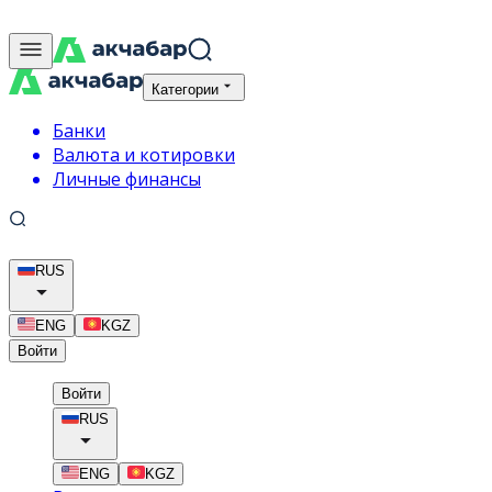
Категории
Банки
Валюта и котировки
Личные финансы
RUS
ENG
KGZ
Войти
Войти
RUS
ENG
KGZ