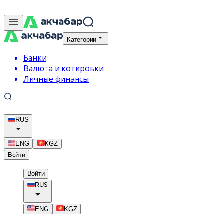
Категории
Банки
Валюта и котировки
Личные финансы
RUS
ENG
KGZ
Войти
Войти
RUS
ENG
KGZ