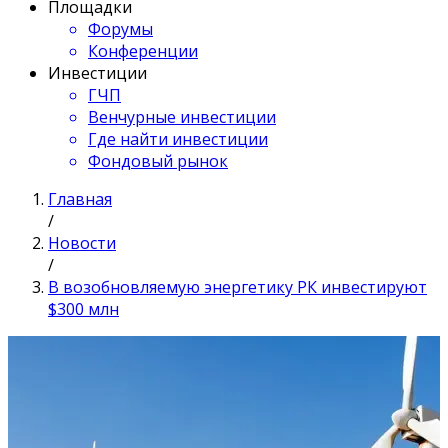
Площадки
Форумы
Конференции
Инвестиции
ГЧП
Венчурные инвестиции
Где найти инвестиции
Фондовый рынок
Главная
/
Новости
/
В возобновляемую энергетику РК инвестируют
$300 млн