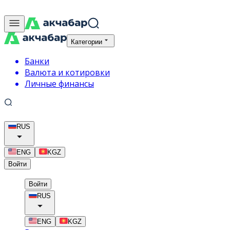
Категории
Банки
Валюта и котировки
Личные финансы
RUS
ENG
KGZ
Войти
Войти
RUS
ENG
KGZ