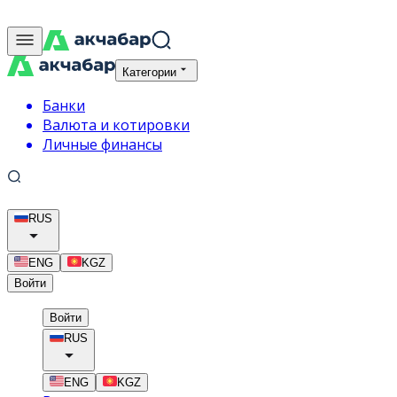
Категории
Банки
Валюта и котировки
Личные финансы
RUS
ENG
KGZ
Войти
Войти
RUS
ENG
KGZ