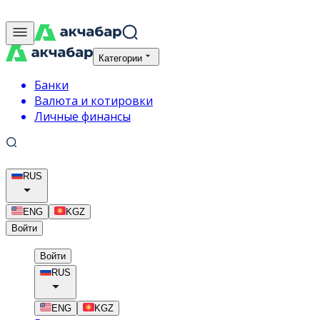
Категории
Банки
Валюта и котировки
Личные финансы
RUS
ENG
KGZ
Войти
Войти
RUS
ENG
KGZ