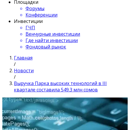
Площадки
Форумы
Конференции
Инвестиции
ГЧП
Венчурные инвестиции
Где найти инвестиции
Фондовый рынок
Главная
/
Новости
/
Выручка Парка высоких технологий в III
квартале составила 549.3 млн сомов