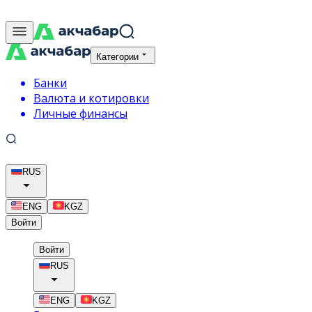
Категории
Банки
Валюта и котировки
Личные финансы
RUS
ENG
KGZ
Войти
Войти
RUS
ENG
KGZ