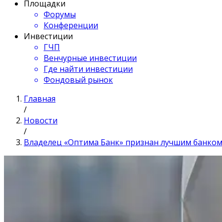
Площадки
Форумы
Конференции
Инвестиции
ГЧП
Венчурные инвестиции
Где найти инвестиции
Фондовый рынок
Главная
/
Новости
/
Владелец «Оптима Банк» признан лучшим банком 