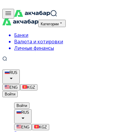
Категории
Банки
Валюта и котировки
Личные финансы
RUS
ENG
KGZ
Войти
Войти
RUS
ENG
KGZ