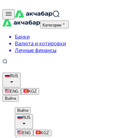
Категории
Банки
Валюта и котировки
Личные финансы
RUS
ENG
KGZ
Войти
Войти
RUS
ENG
KGZ