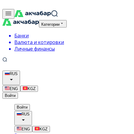
Категории
Банки
Валюта и котировки
Личные финансы
RUS
ENG
KGZ
Войти
Войти
RUS
ENG
KGZ