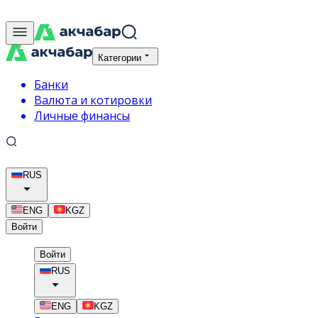
Категории
Банки
Валюта и котировки
Личные финансы
RUS
ENG
KGZ
Войти
Войти
RUS
ENG
KGZ