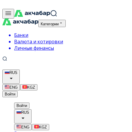
Категории
Банки
Валюта и котировки
Личные финансы
RUS
ENG
KGZ
Войти
Войти
RUS
ENG
KGZ