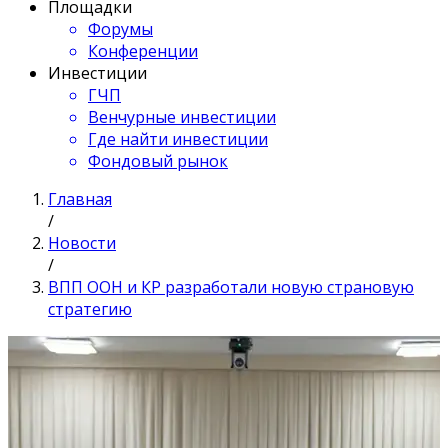
Площадки
Форумы
Конференции
Инвестиции
ГЧП
Венчурные инвестиции
Где найти инвестиции
Фондовый рынок
Главная
/
Новости
/
ВПП ООН и КР разработали новую страновую
стратегию