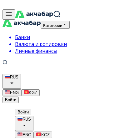
Категории
Банки
Валюта и котировки
Личные финансы
RUS
ENG
KGZ
Войти
Войти
RUS
ENG
KGZ