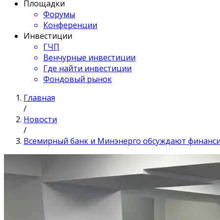
Площадки
Форумы
Конференции
Инвестиции
ГЧП
Венчурные инвестиции
Где найти инвестиции
Фондовый рынок
Главная
/
Новости
/
Всемирный банк и Минэнерго обсуждают финанс