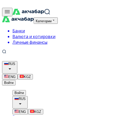
Категории
Банки
Валюта и котировки
Личные финансы
RUS
ENG
KGZ
Войти
Войти
RUS
ENG
KGZ