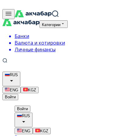
Категории
Банки
Валюта и котировки
Личные финансы
RUS
ENG
KGZ
Войти
Войти
RUS
ENG
KGZ