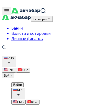
Категории
Банки
Валюта и котировки
Личные финансы
RUS
ENG
KGZ
Войти
Войти
RUS
ENG
KGZ