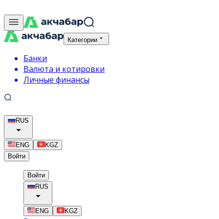
Категории
Банки
Валюта и котировки
Личные финансы
RUS
ENG
KGZ
Войти
Войти
RUS
ENG
KGZ