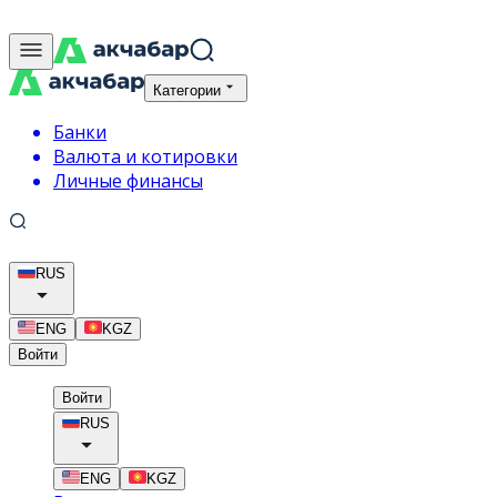
Категории
Банки
Валюта и котировки
Личные финансы
RUS
ENG
KGZ
Войти
Войти
RUS
ENG
KGZ