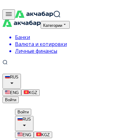
Категории
Банки
Валюта и котировки
Личные финансы
RUS
ENG
KGZ
Войти
Войти
RUS
ENG
KGZ