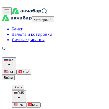
Категории
Банки
Валюта и котировки
Личные финансы
RUS
ENG
KGZ
Войти
Войти
RUS
ENG
KGZ