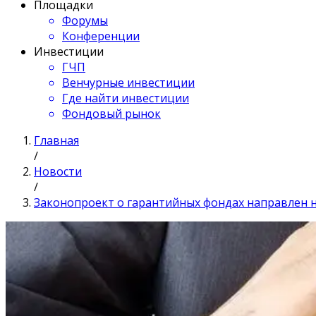
Площадки
Форумы
Конференции
Инвестиции
ГЧП
Венчурные инвестиции
Где найти инвестиции
Фондовый рынок
Главная
/
Новости
/
Законопроект о гарантийных фондах направлен н