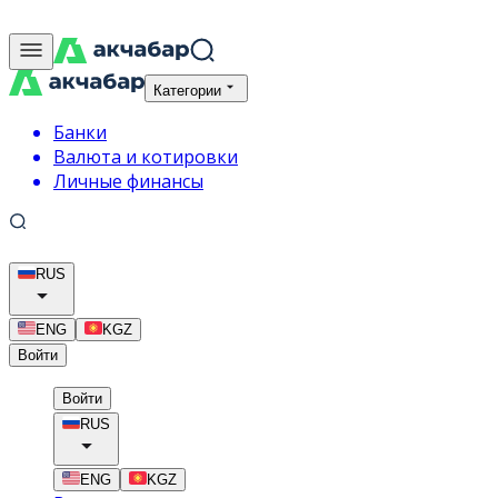
Категории
Банки
Валюта и котировки
Личные финансы
RUS
ENG
KGZ
Войти
Войти
RUS
ENG
KGZ