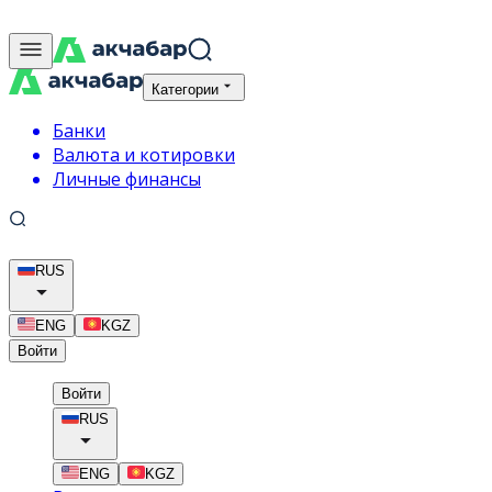
Категории
Банки
Валюта и котировки
Личные финансы
RUS
ENG
KGZ
Войти
Войти
RUS
ENG
KGZ