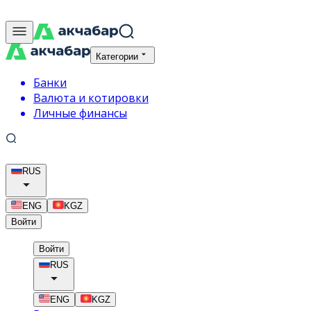
Категории
Банки
Валюта и котировки
Личные финансы
RUS
ENG
KGZ
Войти
Войти
RUS
ENG
KGZ