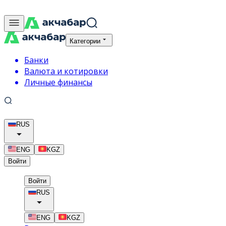
Категории
Банки
Валюта и котировки
Личные финансы
RUS
ENG
KGZ
Войти
Войти
RUS
ENG
KGZ