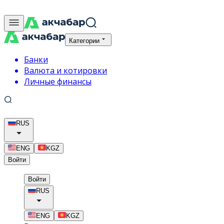
Категории
Банки
Валюта и котировки
Личные финансы
RUS
ENG
KGZ
Войти
Войти
RUS
ENG
KGZ