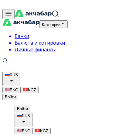
Категории
Банки
Валюта и котировки
Личные финансы
RUS
ENG
KGZ
Войти
Войти
RUS
ENG
KGZ