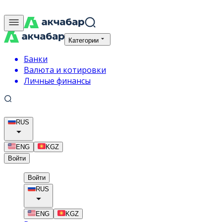
Категории
Банки
Валюта и котировки
Личные финансы
RUS
ENG
KGZ
Войти
Войти
RUS
ENG
KGZ