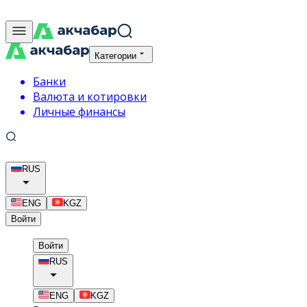
Категории
Банки
Валюта и котировки
Личные финансы
RUS
ENG
KGZ
Войти
Войти
RUS
ENG
KGZ