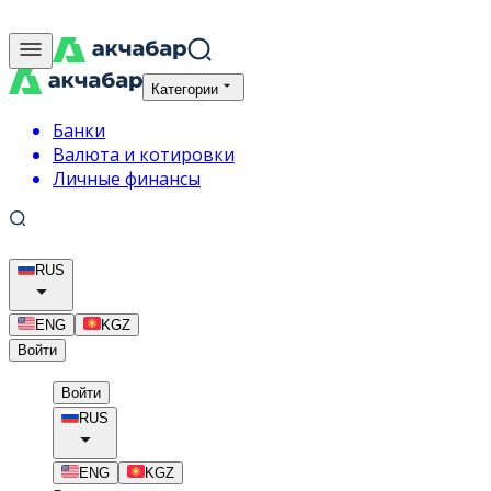
Категории
Банки
Валюта и котировки
Личные финансы
RUS
ENG
KGZ
Войти
Войти
RUS
ENG
KGZ