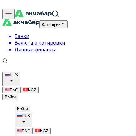
Категории
Банки
Валюта и котировки
Личные финансы
RUS
ENG
KGZ
Войти
Войти
RUS
ENG
KGZ