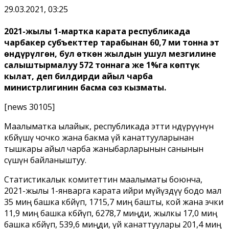
29.03.2021, 03:25
2021-жылы 1-мартка карата республикада
чарбакер субъекттер тарабынан 60,7 миң тонна эт
өндүрүлгөн, бул өткөн жылдын ушул мезгилине
салыштырмалуу 572 тоннага же 1%га көптүк
кылат, деп билдирди айыл чарба
министрлигинин басма сөз кызматы.
[news 30105]
Маалыматка ылайык, республикада этти өндүрүүнүн
көбөйүшү чочко жана бакма үй канаттууларынан
тышкары айыл чарба жаныбарларынын санынын
өсүшүнө байланыштуу.
Статистикалык комитеттин маалыматы боюнча,
2021-жылы 1-январга карата ийри мүйүздүү бодо мал
35 миң башка көбөйүп, 1715,7 миң башты, кой жана эчки
11,9 миң башка көбөйүп, 6278,7 миңди, жылкы 17,0 миң
башка көбөйүп, 539,6 миңди, үй канаттуулары 201,4 миң