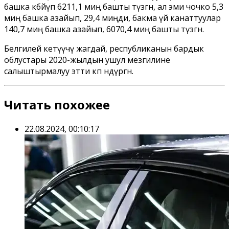
башка көбөйүп 6211,1 миң башты түзгөн, ал эми чочко 5,3
миң башка азайып, 29,4 миңди, бакма үй канаттуулар
140,7 миң башка азайып, 6070,4 миң башты түзгөн.
Белгилей кетүүчү жагдай, республиканын бардык
облустары 2020-жылдын ушул мезгилине
салыштырмалуу этти көп өндүргөн.
Читать похожее
22.08.2024, 00:10:17