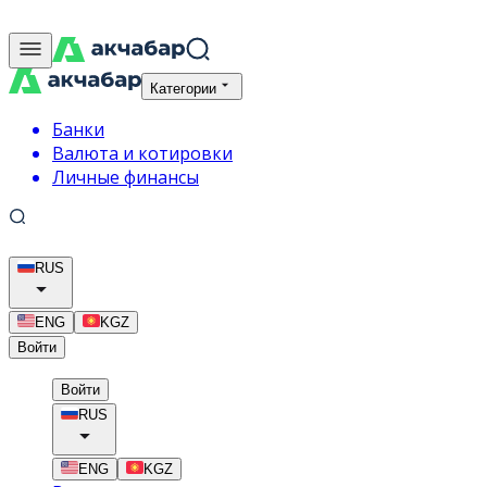
Категории
Банки
Валюта и котировки
Личные финансы
RUS
ENG
KGZ
Войти
Войти
RUS
ENG
KGZ